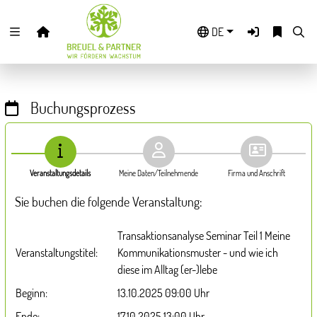
Zuklappen
DE
Loading
Loading
Buchungsprozess
Loading
Loading
Veranstaltungsdetails
Meine Daten/Teilnehmende
Firma und Anschrift
Loading
Sie buchen die folgende Veranstaltung:
Loading
Transaktionsanalyse Seminar Teil 1 Meine
Veranstaltungstitel:
Kommunikationsmuster - und wie ich
diese im Alltag (er-)lebe
Beginn:
13.10.2025 09:00 Uhr
Ende:
17.10.2025 13:00 Uhr